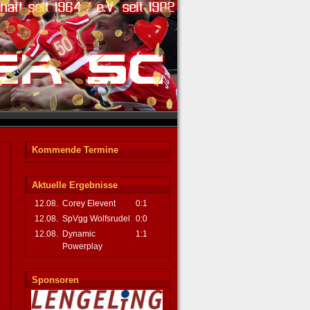
Kommende Termine
Aktuelle Ergebnisse
12.08.
Corey Elevent
0:1
12.08.
SpVgg Wolfsrudel
0:0
12.08.
Dynamic
1:1
Powerplay
Sponsoren