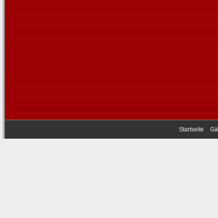
Startseite
Gä