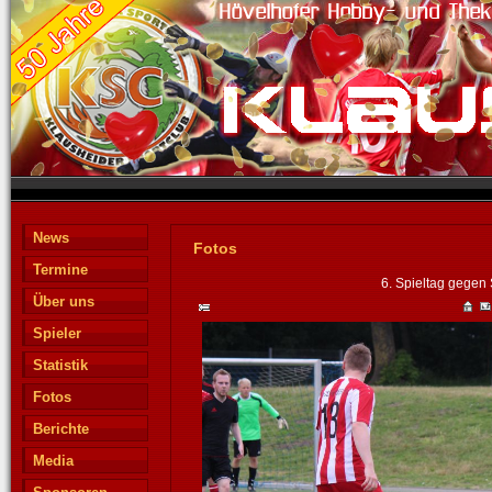
News
Fotos
Termine
6. Spieltag gegen
Über uns
Spieler
Statistik
Fotos
Berichte
Media