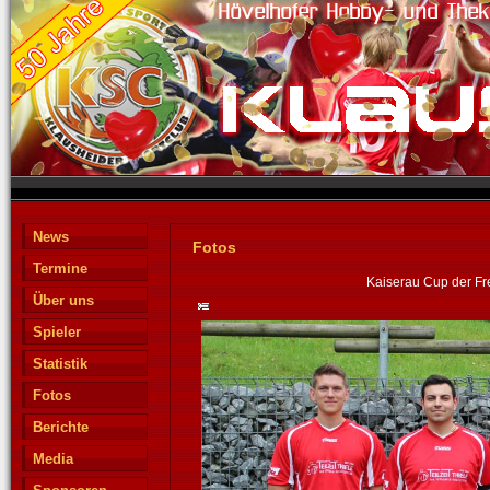
News
Fotos
Termine
Kaiserau Cup der Fre
Über uns
Spieler
Statistik
Fotos
Berichte
Media