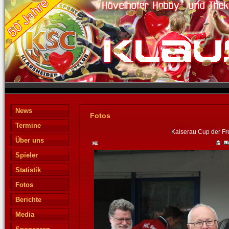
News
Fotos
Termine
Kaiserau Cup der Fre
Über uns
Spieler
Statistik
Fotos
Berichte
Media