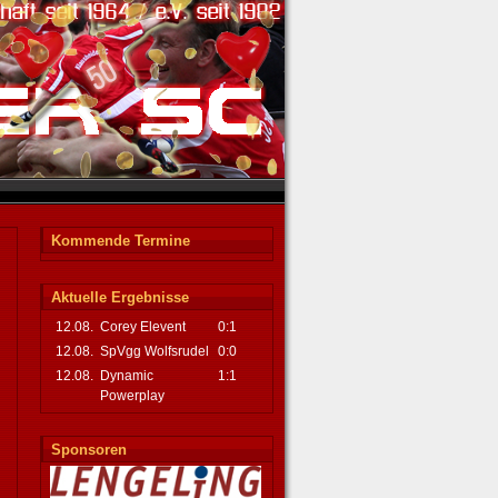
Kommende Termine
Aktuelle Ergebnisse
12.08.
Corey Elevent
0:1
12.08.
SpVgg Wolfsrudel
0:0
12.08.
Dynamic
1:1
Powerplay
Sponsoren